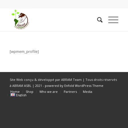
[wpmem_profile]
Site Web conçu & développé par ABRAM Team | Tous droits réservés
à ABRAM ASBL | 2021 -
powered by Enfold WordPress Theme
Home
Shop
Who we are
Partners
Media
English