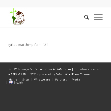
[yikes-mailchimp form=”2″]
Site Web conçu & développé par ABRAM Team | Tous droits réservés
à ABRAM ASBL | 2021 -
powered by Enfold WordPress Theme
Home
Shop
Who we are
Partners
Media
English