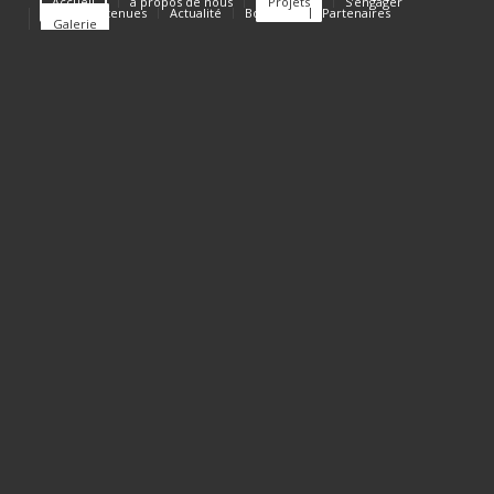
Accueil
à propos de nous
Projets
S’engager
Causes soutenues
Actualité
Boutique
Partenaires
Galerie