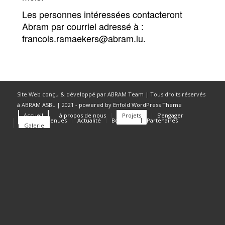
Les personnes intéressées contacteront
Abram par courriel adressé à :
francois.ramaekers@abram.lu.
Site Web conçu & développé par ABRAM Team | Tous droits réservés
à ABRAM ASBL | 2021 -
powered by Enfold WordPress Theme
Accueil
à propos de nous
Projets
S’engager
Causes soutenues
Actualité
Boutique
Partenaires
Galerie