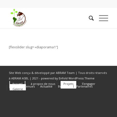
[flexslider slug= »diaporama1″]
Site Web conçu & développé par ABRAM Team | Tous droits réservés
à ABRAM ASBL | 2021 -
powered by Enfold WordPress Theme
Accueil
à propos de nous
Projets
S’engager
Causes soutenues
Actualité
Boutique
Partenaires
Galerie