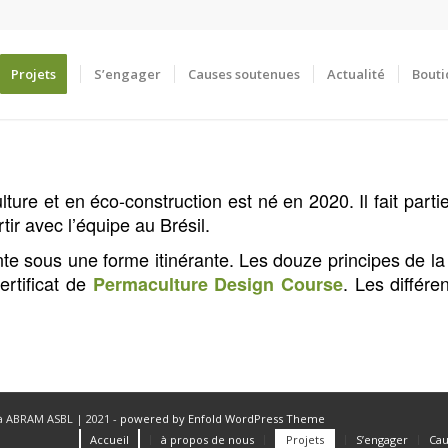
Projets
S’engager
Causes soutenues
Actualité
Bout
ture et en éco-construction est né en 2020. Il fait part
rtir avec l’équipe au Brésil.
te sous une forme itinérante. Les douze principes de l
ertificat de
. Les différ
Permaculture Design Course
à ABRAM ASBL | 2021 -
powered by Enfold WordPress Theme
Accueil
à propos de nous
Projets
S’engager
Cau